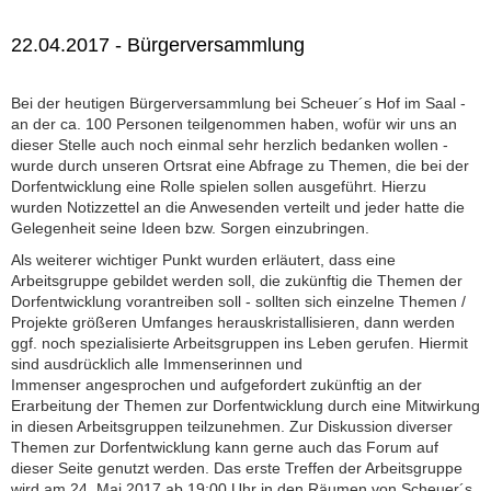
22.04.2017 - Bürgerversammlung
Bei der heutigen Bürgerversammlung bei Scheuer´s Hof im Saal -
an der ca. 100 Personen teilgenommen haben, wofür wir uns an
dieser Stelle auch noch einmal sehr herzlich bedanken wollen -
wurde durch unseren Ortsrat eine Abfrage zu Themen, die bei der
Dorfentwicklung eine Rolle spielen sollen ausgeführt. Hierzu
wurden Notizzettel an die Anwesenden verteilt und jeder hatte die
Gelegenheit seine Ideen bzw. Sorgen einzubringen.
Als weiterer wichtiger Punkt wurden erläutert, dass eine
Arbeitsgruppe gebildet werden soll, die zukünftig die Themen der
Dorfentwicklung vorantreiben soll - sollten sich einzelne Themen /
Projekte größeren Umfanges herauskristallisieren, dann werden
ggf. noch spezialisierte Arbeitsgruppen ins Leben gerufen. Hiermit
sind ausdrücklich alle Immenserinnen und
Immenser angesprochen und aufgefordert zukünftig an der
Erarbeitung der Themen zur Dorfentwicklung durch eine Mitwirkung
in diesen Arbeitsgruppen teilzunehmen. Zur Diskussion diverser
Themen zur Dorfentwicklung kann gerne auch das Forum auf
dieser Seite genutzt werden. Das erste Treffen der Arbeitsgruppe
wird am 24. Mai 2017 ab 19:00 Uhr in den Räumen von Scheuer´s