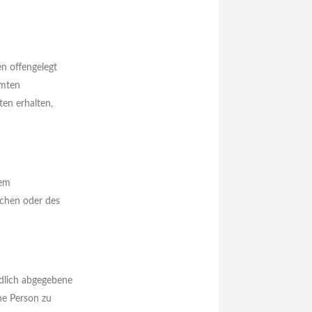
en offengelegt
mmten
en erhalten,
dem
ichen oder des
ndlich abgegebene
ne Person zu