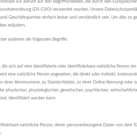
nsen e.V. beruht auf den Begrifflichkeiten, die durch den Europäischen
Grundverordnung (DS-GVO) verwendet wurden. Unsere Datenschutzerklä
 und Geschäftspartner einfach lesbar und verständlich sein. Um dies zu g
ten erläutern.
ter anderem die folgenden Begriffe:
ie sich auf eine identifizierte oder identifizierbare natürliche Person (i
 wird eine natürliche Person angesehen, die direkt oder indirekt, insbesond
u einer Kennnummer, zu Standortdaten, zu einer Online-Kennung oder z
physischen, physiologischen, genetischen, psychischen, wirtschaftliche
ind, identifiziert werden kann.
entifizierbare natürliche Person, deren personenbezogene Daten von dem fü
.