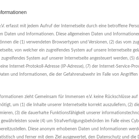
nformationen
. erfasst mit jedem Aufruf der Internetseite durch eine betroffene Pers
nen Daten und Informationen. Diese allgemeinen Daten und Informatione
n können die (1) verwendeten Browsertypen und Versionen, (2) das vom zu
etseite, von welcher ein zugreifendes System auf unsere Internetseite ge
in zugreifendes System auf unserer Internetseite angesteuert werden, (5)
6) eine Internet-Protokoll-Adresse (IP-Adresse), (7) der Internet-Service-Pro
Daten und Informationen, die der Gefahrenabwehr im Falle von Angriffen
formationen zieht Gemeinsam für Immensen e.V. keine Rückschlüsse auf 
gt, um (1) die Inhalte unserer Internetseite korrekt auszuliefern, (2) di
imieren, (3) die dauerhafte Funktionsfähigkeit unserer informationstechn
 gewährleisten sowie (4) um Strafverfolgungsbehörden im Falle eines Cybe
bereitzustellen. Diese anonym erhobenen Daten und Informationen wer
tistisch und ferner mit dem Ziel ausgewertet, den Datenschutz und die 