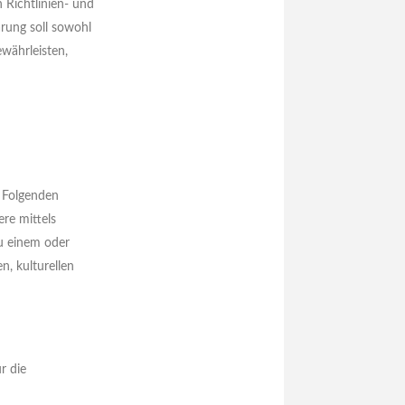
 Richtlinien- und
rung soll sowohl
ewährleisten,
m Folgenden
ere mittels
u einem oder
n, kulturellen
r die