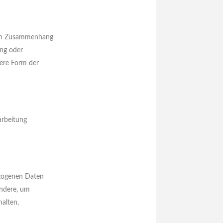
e im Zusammenhang
ung oder
dere Form der
arbeitung
bezogenen Daten
ondere, um
halten,