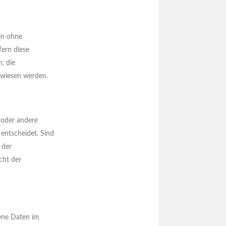
en ohne
fern diese
, die
gewiesen werden.
g oder andere
entscheidet. Sind
 der
cht der
gene Daten im