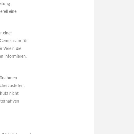
eitung
rell eine
r einer
r Gemeinsam für
r Verein die
n informieren.
Maßnahmen
cherzustellen.
hutz nicht
lternativen