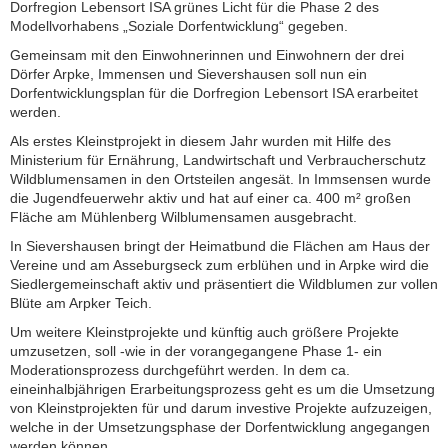
Dorfregion Lebensort ISA grünes Licht für die Phase 2 des
Modellvorhabens „Soziale Dorfentwicklung“ gegeben.
Gemeinsam mit den Einwohnerinnen und Einwohnern der drei
Dörfer Arpke, Immensen und Sievershausen soll nun ein
Dorfentwicklungsplan für die Dorfregion Lebensort ISA erarbeitet
werden.
Als erstes Kleinstprojekt in diesem Jahr wurden mit Hilfe des
Ministerium für Ernährung, Landwirtschaft und Verbraucherschutz
Wildblumensamen in den Ortsteilen angesät. In Immsensen wurde
die Jugendfeuerwehr aktiv und hat auf einer ca. 400 m² großen
Fläche am Mühlenberg Wilblumensamen ausgebracht.
In Sievershausen bringt der Heimatbund die Flächen am Haus der
Vereine und am Asseburgseck zum erblühen und in Arpke wird die
Siedlergemeinschaft aktiv und präsentiert die Wildblumen zur vollen
Blüte am Arpker Teich.
Um weitere Kleinstprojekte und künftig auch größere Projekte
umzusetzen, soll -wie in der vorangegangene Phase 1- ein
Moderationsprozess durchgeführt werden. In dem ca.
eineinhalbjährigen Erarbeitungsprozess geht es um die Umsetzung
von Kleinstprojekten für und darum investive Projekte aufzuzeigen,
welche in der Umsetzungsphase der Dorfentwicklung angegangen
werden können.