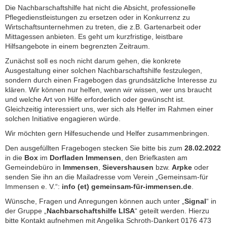
Die Nachbarschaftshilfe hat nicht die Absicht, professionelle
Pflegedienst­leistungen zu ersetzen oder in Konkurrenz zu
Wirtschaftsunternehmen zu treten, die z.B. Gartenarbeit oder
Mittagessen anbieten. Es geht um kurz­fristige, leistbare
Hilfsangebote in einem begrenzten Zeitraum.
Zunächst soll es noch nicht darum gehen, die konkrete
Ausgestaltung einer solchen Nachbarschaftshilfe festzulegen,
sondern durch einen Fragebogen das grundsätzliche Interesse zu
klären. Wir können nur helfen, wenn wir wissen, wer uns braucht
und welche Art von Hilfe erforderlich oder gewünscht ist.
Gleichzeitig interessiert uns, wer sich als Helfer im Rahmen einer
solchen Initiative engagieren würde.
Wir möchten gern Hilfesuchende und Helfer zusammenbringen.
Den ausgefüllten Fragebogen stecken Sie bitte bis zum
28.02.2022
in die
Box
im
Dorfladen Immensen
, den Briefkasten am
Gemeindebüro in
Immensen
,
Sievershausen
bzw.
Arpke
oder
senden Sie ihn an die Mailadresse vom Verein „Gemeinsam-für
Immensen e. V.“:
info (et) gemeinsam-für-immensen.de
.
Wünsche, Fragen und Anregungen können auch unter „
Signal
“ in
der Gruppe „
Nachbarschaftshilfe LISA
“ geteilt werden. Hierzu
bitte Kontakt aufnehmen mit Angelika Schroth-Dankert 0176 473