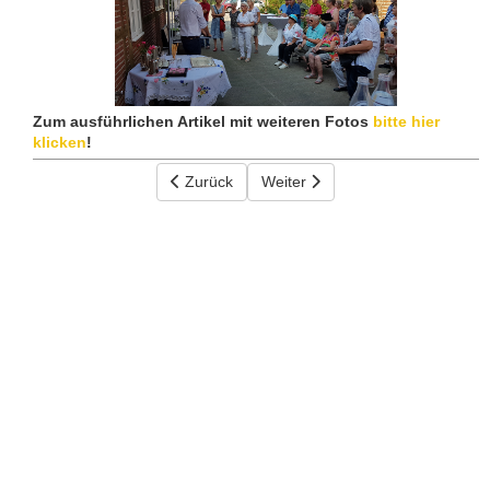
Zum ausführlichen Artikel mit weiteren Fotos
bitte hier
klicken
!
Vorheriger Beitrag: 19.10.2019 - Freiwillige r
Zurück
Nächster Beitrag: 25.09.2018 In
Weiter