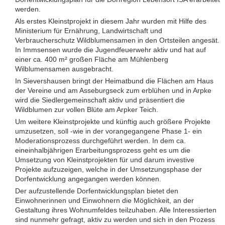
werden.
Als erstes Kleinstprojekt in diesem Jahr wurden mit Hilfe des
Ministerium für Ernährung, Landwirtschaft und
Verbraucherschutz Wildblumensamen in den Ortsteilen angesät.
In Immsensen wurde die Jugendfeuerwehr aktiv und hat auf
einer ca. 400 m² großen Fläche am Mühlenberg
Wilblumensamen ausgebracht.
In Sievershausen bringt der Heimatbund die Flächen am Haus
der Vereine und am Asseburgseck zum erblühen und in Arpke
wird die Siedlergemeinschaft aktiv und präsentiert die
Wildblumen zur vollen Blüte am Arpker Teich.
Um weitere Kleinstprojekte und künftig auch größere Projekte
umzusetzen, soll -wie in der vorangegangene Phase 1- ein
Moderationsprozess durchgeführt werden. In dem ca.
eineinhalbjährigen Erarbeitungsprozess geht es um die
Umsetzung von Kleinstprojekten für und darum investive
Projekte aufzuzeigen, welche in der Umsetzungsphase der
Dorfentwicklung angegangen werden können.
Der aufzustellende Dorfentwicklungsplan bietet den
Einwohnerinnen und Einwohnern die Möglichkeit, an der
Gestaltung ihres Wohnumfeldes teilzuhaben. Alle Interessierten
sind nunmehr gefragt, aktiv zu werden und sich in den Prozess