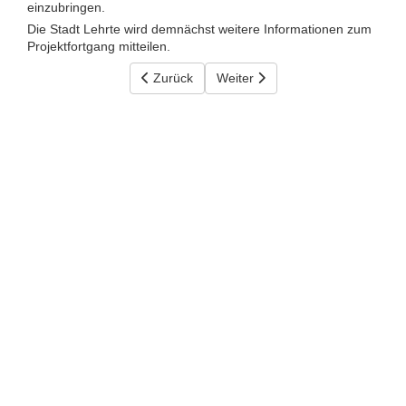
einzubringen.
Die Stadt Lehrte wird demnächst weitere Informationen zum
Projektfortgang mitteilen.
Vorheriger Beitrag: Dorfentwicklung in Immen
Zurück
Nächster Beitrag: Auf dem Weg z
Weiter