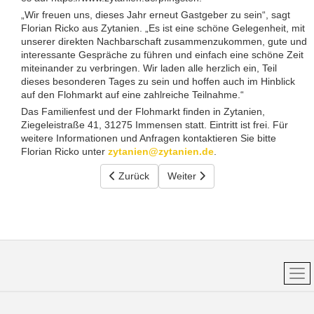
„Wir freuen uns, dieses Jahr erneut Gastgeber zu sein“, sagt
Florian Ricko aus Zytanien. „Es ist eine schöne Gelegenheit, mit
unserer direkten Nachbarschaft zusammenzukommen, gute und
interessante Gespräche zu führen und einfach eine schöne Zeit
miteinander zu verbringen. Wir laden alle herzlich ein, Teil
dieses besonderen Tages zu sein und hoffen auch im Hinblick
auf den Flohmarkt auf eine zahlreiche Teilnahme.“
Das Familienfest und der Flohmarkt finden in Zytanien,
Ziegeleistraße 41, 31275 Immensen statt. Eintritt ist frei. Für
weitere Informationen und Anfragen kontaktieren Sie bitte
Florian Ricko unter
zytanien@zytanien.de
.
Vorheriger Beitrag: Spätsommerfest 2025
Zurück
Nächster Beitrag: 29.03.2025 - 
Weiter