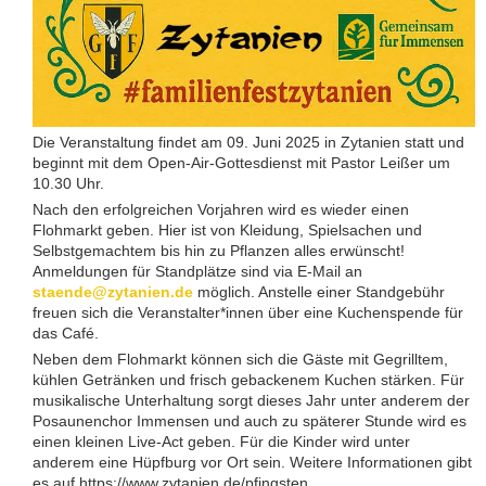
Die Veranstaltung findet am 09. Juni 2025 in Zytanien statt und
beginnt mit dem Open-Air-Gottesdienst mit Pastor Leißer um
10.30 Uhr.
Nach den erfolgreichen Vorjahren wird es wieder einen
Flohmarkt geben. Hier ist von Kleidung, Spielsachen und
Selbstgemachtem bis hin zu Pflanzen alles erwünscht!
Anmeldungen für Standplätze sind via E-Mail an
staende@zytanien.de
möglich. Anstelle einer Standgebühr
freuen sich die Veranstalter*innen über eine Kuchenspende für
das Café.
Neben dem Flohmarkt können sich die Gäste mit Gegrilltem,
kühlen Getränken und frisch gebackenem Kuchen stärken. Für
musikalische Unterhaltung sorgt dieses Jahr unter anderem der
Posaunenchor Immensen und auch zu späterer Stunde wird es
einen kleinen Live-Act geben. Für die Kinder wird unter
anderem eine Hüpfburg vor Ort sein. Weitere Informationen gibt
es auf https://www.zytanien.de/pfingsten.